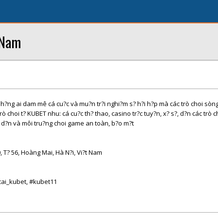
 Nam
?ng ai dam mê cá cu?c và mu?n tr?i nghi?m s? h?i h?p mà các trò choi sòng
rò choi t? KUBET nhu: cá cu?c th? thao, casino tr?c tuy?n, x? s?, d?n các trò c
p d?n và môi tru?ng choi game an toàn, b?o m?t
 T? 56, Hoàng Mai, Hà N?i, Vi?t Nam
cai_kubet, #kubet11